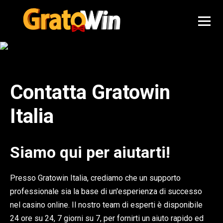
Contatta Gratowin
Italia
Siamo qui per aiutarti!
Presso Gratowin Italia, crediamo che un supporto
professionale sia la base di un'esperienza di successo
nel casino online. Il nostro team di esperti è disponibile
24 ore su 24, 7 giorni su 7, per fornirti un aiuto rapido ed