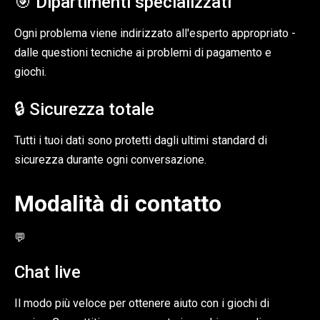
🎯 Dipartimenti specializzati
Ogni problema viene indirizzato all'esperto appropriato -
dalle questioni tecniche ai problemi di pagamento e
giochi.
🔒 Sicurezza totale
Tutti i tuoi dati sono protetti dagli ultimi standard di
sicurezza durante ogni conversazione.
Modalità di contatto
💬
Chat live
Il modo più veloce per ottenere aiuto con i giochi di