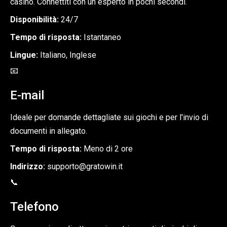
casino. Connettiti con un esperto in pochi secondi.
Disponibilità:
24/7
Tempo di risposta:
Istantaneo
Lingue:
Italiano, Inglese
📧
E-mail
Ideale per domande dettagliate sui giochi e per l'invio di
documenti in allegato.
Tempo di risposta:
Meno di 2 ore
Indirizzo:
supporto@gratowin.it
📞
Telefono