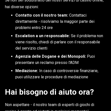
Se non sei soddisfatto dei nostri servizi di casino online,
hai diverse opzioni:
Contatto con il nostro team:
Contattaci
direttamente - risolviamo la maggior parte dei
problemi entro 24 ore
Escalation a un responsabile:
Se il problema non
viene risolto, chiedi di parlare con il responsabile
del servizio clienti
Agenzia delle Dogane e dei Monopoli:
Puoi
presentare un reclamo presso l'ADM
Mediazione:
In caso di controversie finanziarie,
puoi utilizzare le procedure di mediazione
Hai bisogno di aiuto ora?
Non aspettare - il nostro team di esperti di giochi di